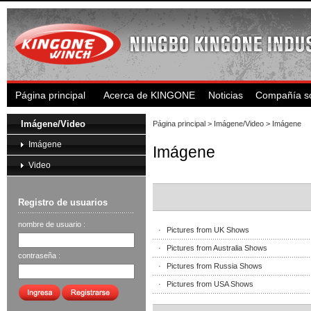
Página principal
Acerca de KINGONE
Noticias
Compañía s
Imágene/Video
Página principal
>
Imágene/Video
> Imágene
Imágene
Imágene
Video
Registro de usuarios
nombre de usuario :
·
Pictures from UK Shows
·
Pictures from Australia Shows
contraseña :
·
Pictures from Russia Shows
·
Pictures from USA Shows