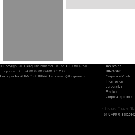
© Copyright 2011 KingOne industrial Co.,Ltd. ICP:08002350
Acerca de
Telephono:+86-574-888168096 400 889 2890
KINGONE
Envíe por fax:+86-574-88168990 E-mil:winch@king-one.cn
Corporate Profile
Información
corporative
Empleos
Corporate premios
< img src="" style="floa
浙公网安备 33020502