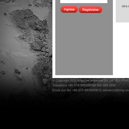
otra
© Copyright 2011 KingOne industrial Co.,Ltd. ICP:080
Telephono:+86-574-888168096 400 889 2890
Envíe por fax:+86-574-88168990 E-mil:winch@king-on