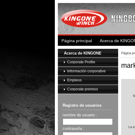
Página principal
Acerca de KINGO
Acerca de KINGONE
Página pr
Corporate Profile
mark
Información corporative
Empleos
Corporate premios
N
Registro de usuarios
nombre de usuario :
La e
contraseña :