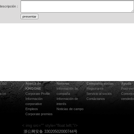
 descripción：
02350
Acerca de
Noticias
Compañía socias
Ayuda
KINGONE
Información de
Registrarse
Post-ven
e.cn
Corporate Profile
compaña
Servicio al socios
Consejo
Información
Información de
Contáctanos
vendedo
corporative
interés
Empleos
Noticias de campo
Corporate premios
< img src="" style="float:left;"/>
浙公网安备 33020502000744号