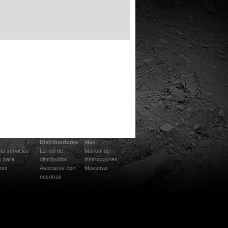
Distribuidores
Más
ta servicios
La red de
Manual de
s para
distribuidor
instrucciones
res
Asociarse con
Muestras
nosotros