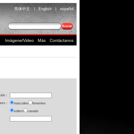
简体中文
|
English
|
español
Imágene/Video
Más
Contáctanos
ación：
nero：
masculino
femenino
soltero
casado